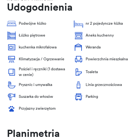
Udogodnienia
Podwójne łóżko
nr 2 pojedyncze łóżka
Łóżko piętrowe
Aneks kuchenny
kuchenka mikrofalowa
Weranda
Klimatyzacja / Ogrzewanie
Powierzchnia mieszkalna
Pościel i ręczniki (1 dostawa
Toaleta
w cenie)
Prysznic i umywalka
Linia grzecznościowa
Suszarka do włosów
Parking
Przyjazny zwierzętom
Planimetria