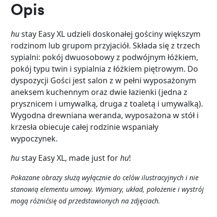
Opis
hu
stay Easy XL
udzieli
doskonałej
gościny
większym
rodzinom
lub
grupom
przyjaciół
.
Składa
się
z
trzech
sypialni
:
pokój
dwuosobowy
z
podwójnym
łóżkiem
,
pokój
typu
twin i
sypialnia
z
łóżkiem
piętrowym
.
Do
dyspozycji
Gości
jest
salon z w
pełni
wyposażonym
aneksem
kuchennym
oraz
dwie
łazienki
(
jedna
z
prysznicem
i
umywalką
,
druga
z
toaletą
i
umywalką
).
Wygodna
drewniana
weranda
,
wyposażona
w
stół
i
krzesła
obiecuje
całej
rodzinie
wspaniały
wypoczynek
.
hu
stay Easy XL, made just for
hu
!
Pokazane
obrazy
służą
wyłącznie
do
celów
ilustracyjnych
i
nie
stanowią
elementu
umowy
.
Wymiary
,
układ
,
położenie
i
wystrój
mogą
różnić
się
od
przedstawionych
na
zdjęciach
.