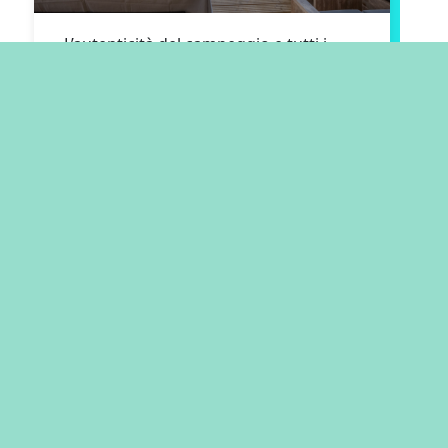
L’autenticità del campeggio e tutti i
comfort di una casa: questo è il nostro
modo di fare
,
glamping a San Vincenzo
nel cuore dell...
SCOPRI DI PIÙ
hu room