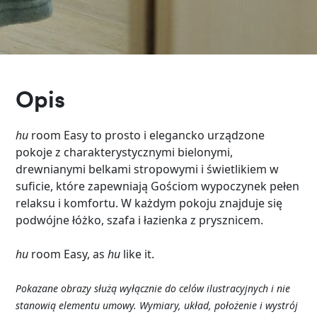
Opis
hu
room Easy to prosto i elegancko urządzone
pokoje z charakterystycznymi bielonymi,
drewnianymi belkami stropowymi i świetlikiem w
suficie, które zapewniają Gościom wypoczynek pełen
relaksu i komfortu. W każdym pokoju znajduje się
podwójne łóżko, szafa i łazienka z prysznicem.
hu
room Easy, as
hu
like it.
Pokazane
obrazy
służą
wyłącznie
do
celów
ilustracyjnych
i
nie
stanowią
elementu
umowy
.
Wymiary
,
układ
,
położenie
i
wystrój