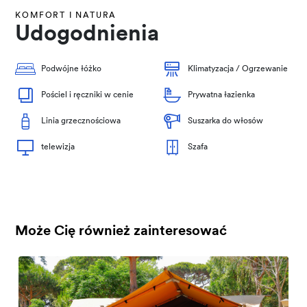
KOMFORT I NATURA
Udogodnienia
Podwójne łóżko
Klimatyzacja / Ogrzewanie
Pościel i ręczniki w cenie
Prywatna łazienka
Linia grzecznościowa
Suszarka do włosów
telewizja
Szafa
Może Cię również zainteresować