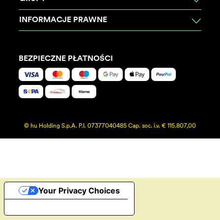
INFORMACJE PRAWNE
BEZPIECZNE PŁATNOŚCI
© hu Holding S.p.A. P.I. 07377040485 Cap. soc. i.v. € 115.807,00
Your Privacy Choices
Notice at collection