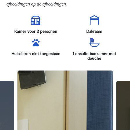
a
fbee
ldingen
o
p de
a
fbeeld
i
ngen
.
Kamer voor 2 personen
Dakraam
Huisdieren niet toegestaan
1 ensuite badkamer met
douche