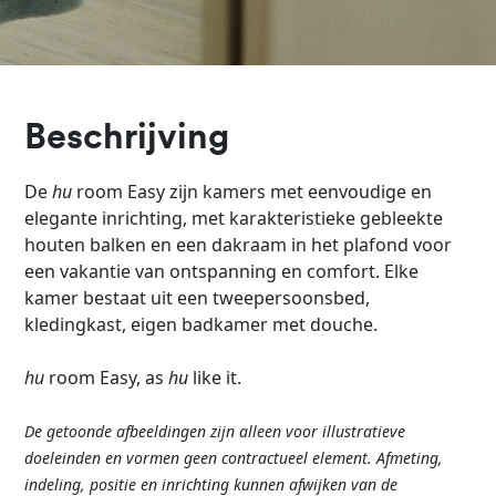
Beschrijving
De
hu
room Easy zijn kamers met eenvoudige en
elegante inrichting, met karakteristieke gebleekte
houten balken en een dakraam in het plafond voor
een vakantie van ontspanning en comfort. Elke
kamer bestaat uit een tweepersoonsbed,
kledingkast, eigen badkamer met douche.
hu
room Easy, as
hu
like it.
De
g
etoonde
a
fbeeld
i
ngen
z
i
jn
a
llee
n
v
oor
i
llustrati
eve
d
oele
i
nden
en
v
ormen
g
een
c
ont
ra
ctueel
e
l
ement
.
A
fmeting
,
i
ndeli
ng
,
p
ositie
en
i
nr
ichting
k
unnen
a
fwij
k
en
van de