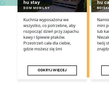
hu stay
hu c
DOM MOBILNY
BOISK
Kuchnia wyposażona we
Namiot
wszystko, co potrzebne, aby
mini 
rozpocząć dzień przy zapachu
lub ka
kawy i śpiewie ptaków.
Niezal
Przestrzeń cała dla ciebie,
twój s
gdzie możesz się śmi
znajdz
ODKRYJ WIĘCEJ