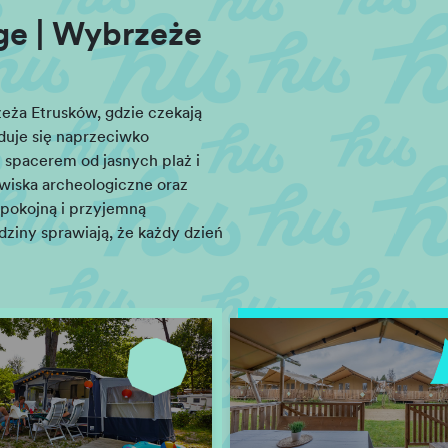
ge | Wybrzeże
zeża Etrusków, gdzie czekają
duje się naprzeciwko
 spacerem od jasnych plaż i
wiska archeologiczne oraz
spokojną i przyjemną
odziny sprawiają, że każdy dzień