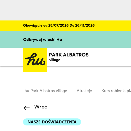
Obowiązuje od 28/07/2026 Do 26/11/2026
Odkrywaj wioski Hu
hu Park Albatros village
·
Atrakcje
·
Kurs robienia p
Wróć
NASZE DOŚWIADCZENIA