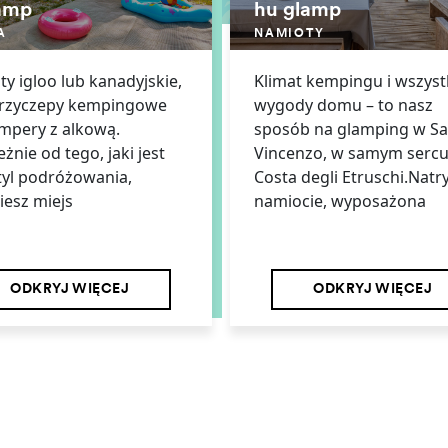
amp
hu glamp
A
NAMIOTY
y igloo lub kanadyjskie,
Klimat kempingu i wszyst
przyczepy kempingowe
wygody domu – to nasz
mpery z alkową.
sposób na glamping w S
eżnie od tego, jaki jest
Vincenzo, w samym serc
tyl podróżowania,
Costa degli Etruschi.Natr
iesz miejs
namiocie, wyposażona
ODKRYJ WIĘCEJ
ODKRYJ WIĘCEJ