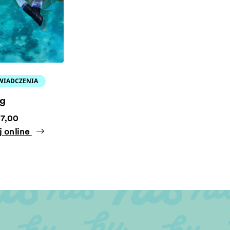
WIADCZENIA
ng
37,00
j online