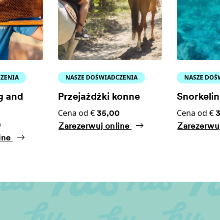
ZENIA
NASZE DOŚWIADCZENIA
NASZE DOŚ
g and
Przejażdżki konne
Snorkeli
m
Cena od €
Cena od €
35,00
0
Zarezerwuj online
Zarezerwu
ine