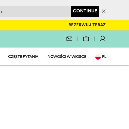
CONTINUE
REZERWUJ TERAZ
CZĘSTE PYTANIA
NOWOŚCI W WIOSCE
PL
EN
IT
SKLEPY
DE
A
NL
FR