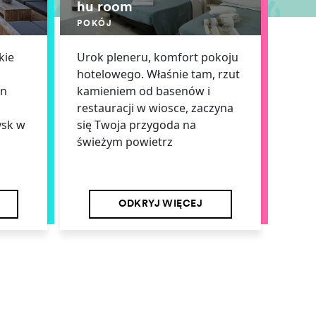
hu room
POKÓJ
kie
Urok pleneru, komfort pokoju
hotelowego. Właśnie tam, rzut
an
kamieniem od basenów i
u
restauracji w wiosce, zaczyna
ysk w
się Twoja przygoda na
świeżym powietrz
ODKRYJ WIĘCEJ