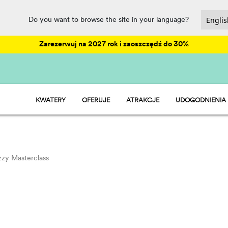
Do you want to browse the site in your language?
Zarezerwuj na 2027 rok i zaoszczędź do 30%
KWATERY
OFERUJE
ATRAKCJE
UDOGODNIENIA
HU STAY - DOM MOBILNY
ANIMACJE
HU CAMP - BOISKA
PARK WODNY
HU GLAMP - NAMIOTY
RESTAURACJE I 
HU ROOM - POKÓJ
SPORT I ZABAW
PET FRIENDLY
izzy Masterclass