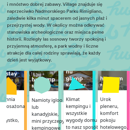
i mnóstwo dobrej zabawy. Village znajduje się
naprzeciwko Nadmorskiego Parku Rimigliano,
zaledwie kilka minut spacerem od jasnych plaż i
przejrzystej wody. W okolicy można odkrywać
stanowiska archeologiczne oraz miejsca pełne
historii. Rozległy las sosnowy tworzy spokojną i
przyjemną atmosferę, a park wodny i liczne
atrakcje dla całej rodziny sprawiają, że każdy
dzień jest wyjątkowy.
hu
hu stay
hu room
glamp
hu camp
DOM
POKÓJ
MOBILNY
NAMIOTY
BOISKA
Urok
uchnia
Klimat
Namioty igloo
pleneru,
wyposażona
kempingu i
lub
komfort
we
wszystkie
kanadyjskie,
pokoju
szystko,
wygody domu –
mini przyczepy
hotelowego.
o
to nasz sposób
kempingowe