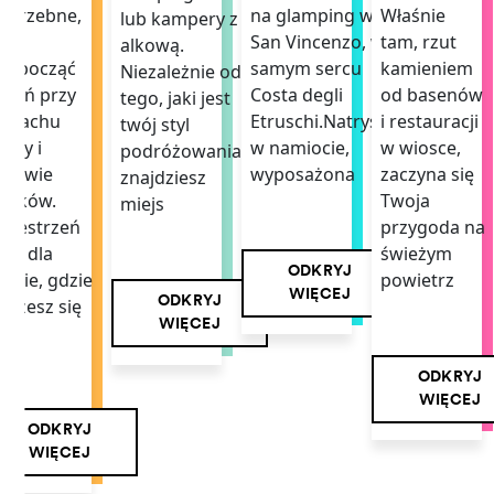
Właśnie
otrzebne,
na glamping w
lub kampery z
tam, rzut
by
San Vincenzo, w
alkową.
kamieniem
ozpocząć
samym sercu
Niezależnie od
od basenów
zień przy
Costa degli
tego, jaki jest
i restauracji
zapachu
Etruschi.Natrysk
twój styl
w wiosce,
awy i
w namiocie,
podróżowania,
zaczyna się
piewie
wyposażona
znajdziesz
Twoja
taków.
miejs
przygoda na
rzestrzeń
świeżym
ała dla
ODKRYJ
powietrz
iebie, gdzie
WIĘCEJ
ODKRYJ
ożesz się
WIĘCEJ
mi
ODKRYJ
WIĘCEJ
ODKRYJ
WIĘCEJ