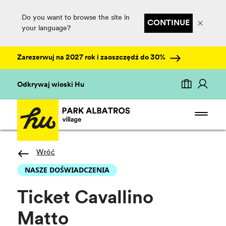
Do you want to browse the site in
CONTINUE
your language?
Zarezerwuj na 2027 rok i zaoszczędź do 30%
Odkrywaj wioski Hu
Wróć
NASZE DOŚWIADCZENIA
Ticket Cavallino
Matto