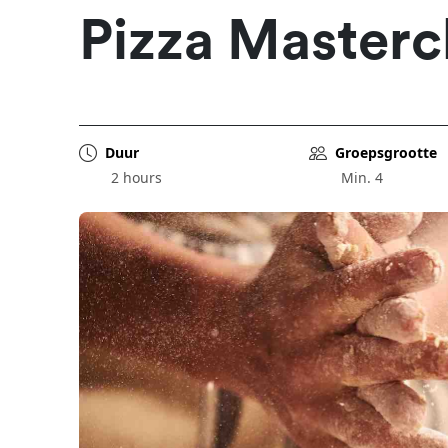
Pizza Masterc
Duur
Groepsgrootte
2 hours
Min. 4