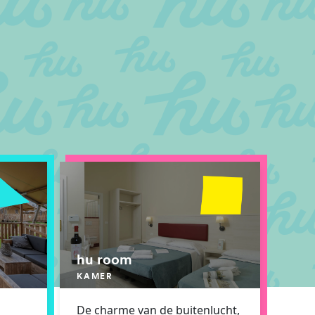
hu room
KAMER
De charme van de buitenlucht,