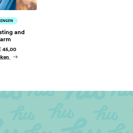
RINGEN
sting and
farm
 €
45,00
eken