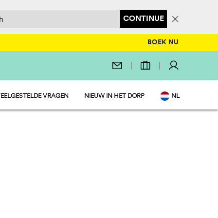
CONTINUE
BOEK NU
EELGESTELDE VRAGEN
NIEUW IN HET DORP
NL
EN
IT
DE
FR
PL