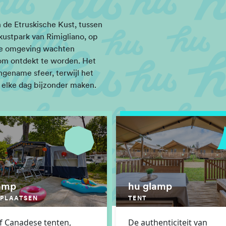
n de Etruskische Kust, tussen
 kustpark van Rimigliano, op
 de omgeving wachten
 om ontdekt te worden. Het
ngename sfeer, terwijl het
n elke dag bijzonder maken.
amp
hu glamp
PLAATSEN
TENT
of Canadese tenten,
De authenticiteit van