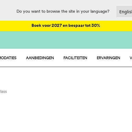
Do you want to browse the site in your language?
Boek voor 2027 en bespaar tot 30%
ODATIES
AANBIEDINGEN
FACILITEITEN
ERVARINGEN
V
- STACARAVAN
ANIMATIE
 - STANDPLAATSEN
CATERING EN MARKET
 - TENT
SPORT EN PLEZIER
 - KAMER
WATERPARK
PET FRIENDLY
lass