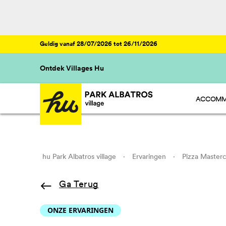
Geldig vanaf 28/07/2026 tot 26/11/2026
Ontdek Villages Hu
ACCOMM
HU STAY 
HU CAMP
HU GLAMP
HU ROOM
hu Park Albatros village
·
Ervaringen
·
Pizza Masterc
Ga Terug
ONZE ERVARINGEN