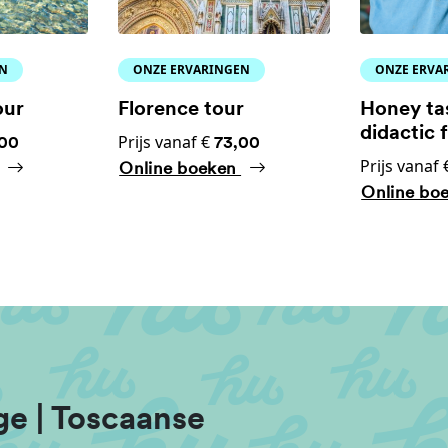
EN
ONZE ERVARINGEN
ONZE ERVA
our
Florence tour
Honey ta
didactic 
Prijs vanaf €
,00
73,00
Prijs vanaf
Online boeken
Online bo
e | Toscaanse