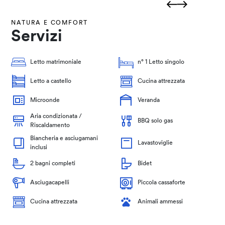
NATURA E COMFORT
Servizi
Letto matrimoniale
n° 1 Letto singolo
Letto a castello
Cucina attrezzata
Microonde
Veranda
Aria condizionata /
BBQ solo gas
Riscaldamento
Biancheria e asciugamani
Lavastoviglie
inclusi
2 bagni completi
Bidet
Asciugacapelli
Piccola cassaforte
Cucina attrezzata
Animali ammessi