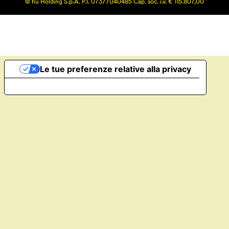
© hu Holding S.p.A. P.I. 07377040485 Cap. soc. i.v. € 115.807,00
Le tue preferenze relative alla privacy
Informativa sulla raccolta