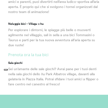
amici e parenti, puoi divertirti nell’area ludico-sportiva all’aria
aperta. È proprio qui che si svolgono i tornei organizzati dal
nostro team di animazione!
Noleggio bici - Village x hu
Per esplorare i dintorni, le spiagge più belle o muoverti
agilmente nel villaggio, sali in sella a una bici Tommasini o
Taurus e parti per la tua nuova avventura all'aria aperta su
due ruote!
Prenota ora la tua bici
Sala giochi
Sei un’amante delle sale giochi? Avrai pane per i tuoi denti
nella sala giochi dello
hu
Park Albatros village, davanti alla
gelateria in Piazza Italia. Potrai sfidare i tuoi amici a flipper o
fare centro nel canestro al fresco!
Tree experience | parco avventura
Sei un cuor di leone? Ami metterti alla prova in nuove
avventure? Allora non puoi perderti Tree experience, il