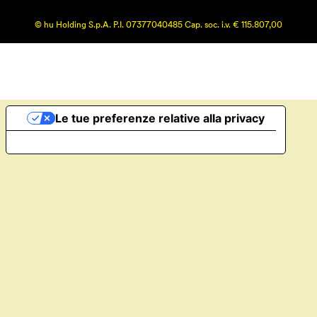
© hu Holding S.p.A. P.I. 07377040485 Cap. soc. i.v. € 115.807,00
Le tue preferenze relative alla privacy
Informativa sulla raccolta