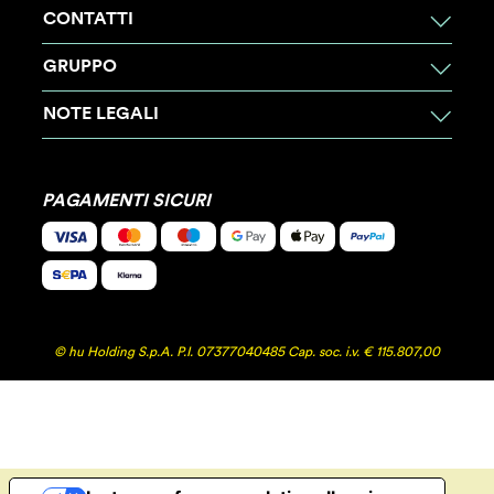
CONTATTI
GRUPPO
NOTE LEGALI
PAGAMENTI SICURI
© hu Holding S.p.A. P.I. 07377040485 Cap. soc. i.v. € 115.807,00