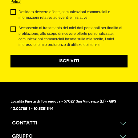
Policy
Desidero ricevere offerte, comunicazioni commerciali e
informazioni relative ad eventi e iniziative.
Acconsento al trattamento dei miei dati personali per finalità di
profilazione, allo scopo di ricevere offerte personalizzate,
comunicazioni commerciali basate sulle mie scelte, i miei
interessi e le mie preferenze di utilizzo dei servizi.
ISCRIVITI
Località Pineta di Torrenuova - 57027 San Vincenzo (LI) - GPS
43.0278511 - 10.5351544
CONTATTI
GRUPPO