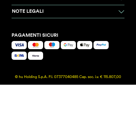
NOTE LEGALI
PAGAMENTI SICURI
© hu Holding S.p.A. P.I. 07377040485 Cap. soc. i.v. € 115.807,00