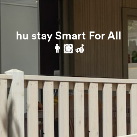
hu stay Smart For All
👨🏼‍🦽