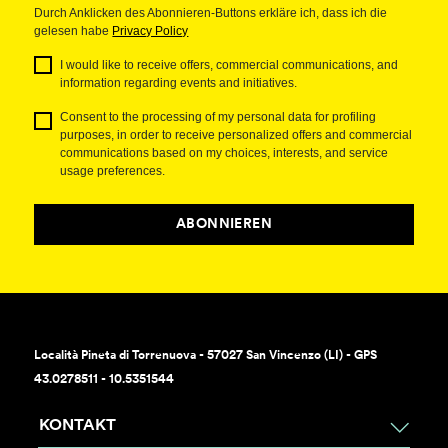
Durch Anklicken des Abonnieren-Buttons erkläre ich, dass ich die
gelesen habe
Privacy Policy
I would like to receive offers, commercial communications, and
information regarding events and initiatives.
Consent to the processing of my personal data for profiling
purposes, in order to receive personalized offers and commercial
communications based on my choices, interests, and service
usage preferences.
ABONNIEREN
Località Pineta di Torrenuova - 57027 San Vincenzo (LI) - GPS
43.0278511 - 10.5351544
KONTAKT