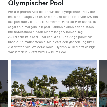
Olympischer Pool
Für alle großen Kids bieten wir den olympischen Pool, der
mit einer Länge von 50 Metern und einer Tiefe von 120 cm
das perfekte Ziel für alle Schwimm-Fans ist! Hier kannst du
sogar früh morgens ein paar Bahnen ziehen oder einfach
nur untertauchen nach einem langen, heißen Tag.
Außerdem ist dieser Pool der Dreh- und Angelpunkt für
unsere Animationsteams. Sie bietet den ganzen Tag über
Aktivitäten wie Wasseraerobic, Hydrobike und erstklassige
Wasserspiele! Jetzt wird's wild im Pool!