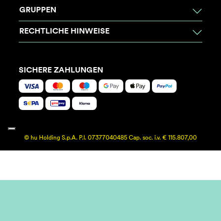
GRUPPEN
RECHTLICHE HINWEISE
SICHERE ZAHLUNGEN
© hu Holding S.p.A. P.I. 07377040485 Cap. soc. i.v. € 115.807,00