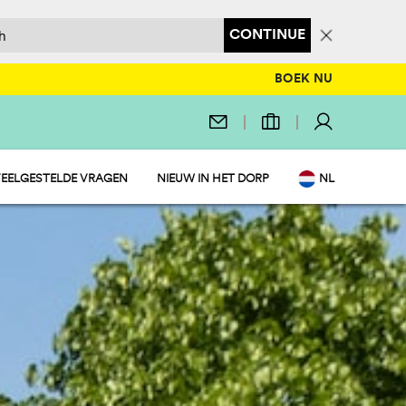
CONTINUE
BOEK NU
EELGESTELDE VRAGEN
NIEUW IN HET DORP
NL
EN
IT
DE
FR
PL