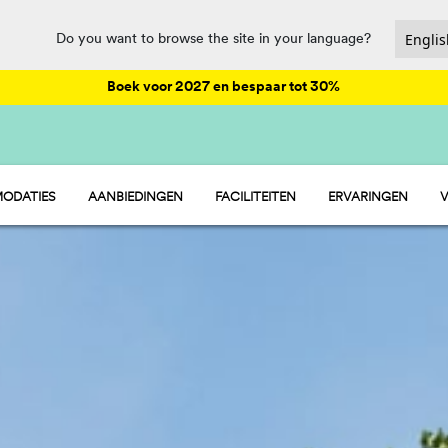
Do you want to browse the site in your language?
Boek voor 2027 en bespaar tot 30%
ODATIES
AANBIEDINGEN
FACILITEITEN
ERVARINGEN
V
- STACARAVAN
ANIMATIE
 - STANDPLAATSEN
CATERING EN MARKET
 - TENT
SPORT EN PLEZIER
 - KAMER
WATERPARK
PET FRIENDLY