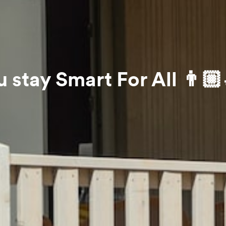
u stay Smart For All 👨🏼‍