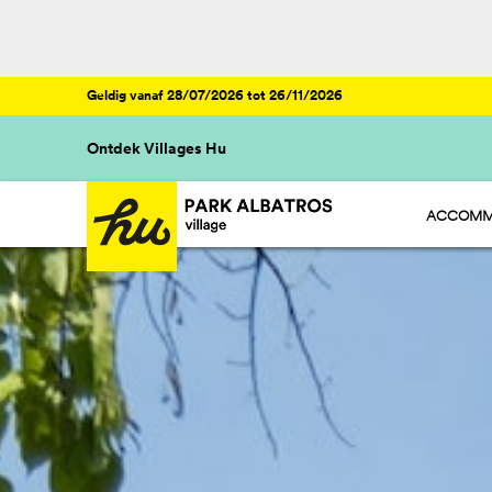
Geldig vanaf 28/07/2026 tot 26/11/2026
Ontdek Villages Hu
ACCOMM
HU STAY 
HU CAMP
HU GLAMP
HU ROOM