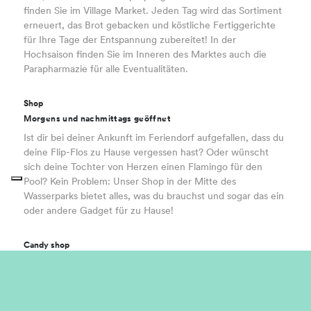
finden Sie im Village Market. Jeden Tag wird das Sortiment
erneuert, das Brot gebacken und köstliche Fertiggerichte
für Ihre Tage der Entspannung zubereitet! In der
Hochsaison finden Sie im Inneren des Marktes auch die
Parapharmazie für alle Eventualitäten.
Shop
Morgens und nachmittags geöffnet
Ist dir bei deiner Ankunft im Feriendorf aufgefallen, dass du
deine Flip-Flos zu Hause vergessen hast? Oder wünscht
sich deine Tochter von Herzen einen Flamingo für den
Pool? Kein Problem: Unser Shop in der Mitte des
Wasserparks bietet alles, was du brauchst und sogar das ein
oder andere Gadget für zu Hause!
Candy shop
Nachmittags und abends geöffnet
Es gibt keinen süßeren Ort im ganzen Dorf als diesen! Wie
ein Kind im Süßwarenladen: Zwischen Lutschern, Crêpes
und Gummibonbons finden Sie sicher eine Möglichkeit, sich