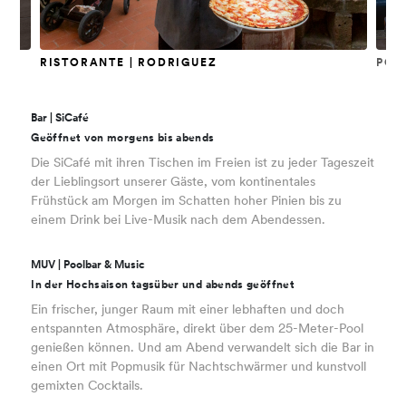
LLE
RISTORANTE | RODRIGUEZ
POO
Bar | SiCafé
Geöffnet von morgens bis abends
Die SiCafé mit ihren Tischen im Freien ist zu jeder Tageszeit
der Lieblingsort unserer Gäste, vom kontinentales
Frühstück am Morgen im Schatten hoher Pinien bis zu
einem Drink bei Live-Musik nach dem Abendessen.
MUV | Poolbar & Music
In der Hochsaison tagsüber und abends geöffnet
Ein frischer, junger Raum mit einer lebhaften und doch
entspannten Atmosphäre, direkt über dem 25-Meter-Pool
genießen können. Und am Abend verwandelt sich die Bar in
einen Ort mit Popmusik für Nachtschwärmer und kunstvoll
gemixten Cocktails.