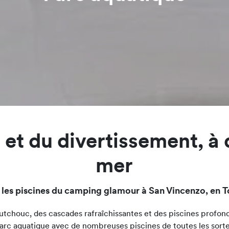
 et du divertissement, à 
mer
 les piscines du camping glamour à San Vincenzo, en 
tchouc, des cascades rafraîchissantes et des piscines profond
parc aquatique avec de nombreuses piscines de toutes les sortes