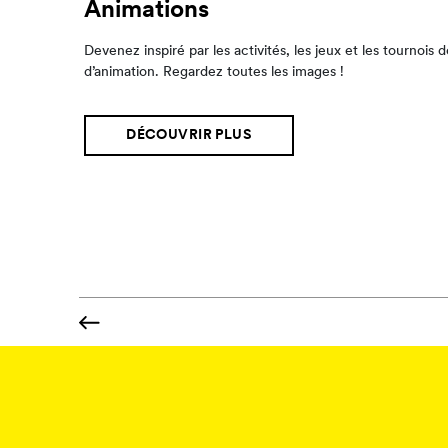
Animations
Restauration et supérette
Sport et loisirs
Devenez inspiré par les activités, les jeux et les tournois
Vous en avez déjà l’eau à la bouche ? Découvrez nos poin
Parole d’ordre : divertissement ! Jetez un coup d’œil aux a
d’animation. Regardez toutes les images !
et les boutiques du village.
camping.
DÉCOUVRIR PLUS
DÉCOUVRIR PLUS
DÉCOUVRIR PLUS