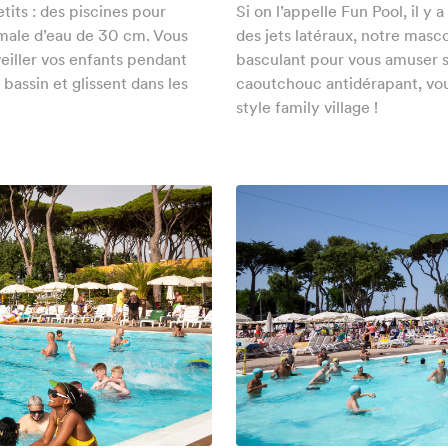
tits : des piscines pour
Si on l’appelle Fun Pool, il y 
male d’eau de 30 cm. Vous
des jets latéraux, notre masco
eiller vos enfants pendant
basculant pour vous amuser s
 bassin et glissent dans les
caoutchouc antidérapant, vou
style family village !