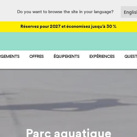
Do you want to browse the site in your language?
Réservez pour 2027 et économisez jusqu'à 30 %
RGEMENTS
OFFRES
ÉQUIPEKENTS
EXPÉRIENCES
QUEST
AY - MOBIL HOME
ANIMATIONS
AMP - EMPLACEMENTS
PARC AQUATIQUE
AMP - TENTES
RESTAURATION ET SUPÉRETTE
OOM - CHAMBRE
SPORT ET LOISIRS
PET FRIENDLY
Parc aquatique