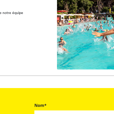
 de notre équipe
ts de restauration
ctivités du
Nom*