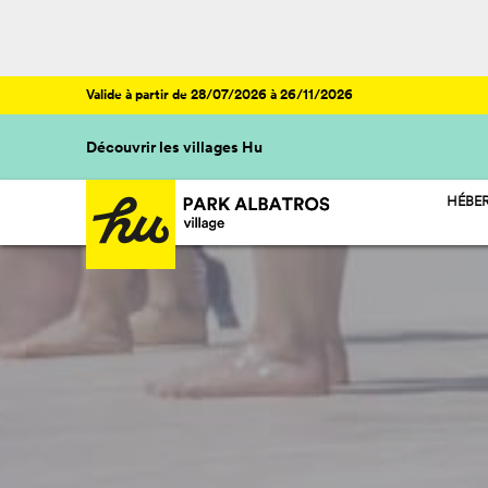
Valide à partir de 28/07/2026 à 26/11/2026
Découvrir les villages Hu
HÉBE
HU ST
HU C
HU GL
HU R