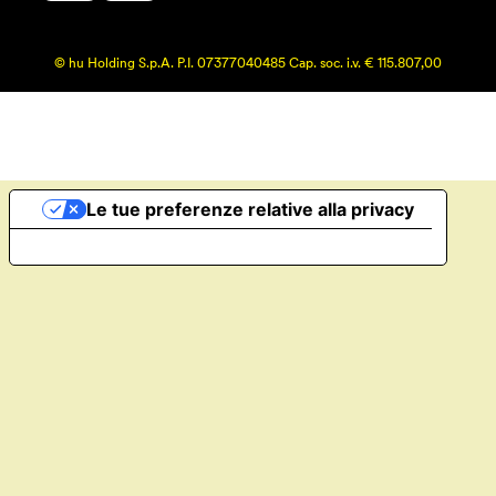
© hu Holding S.p.A. P.I. 07377040485 Cap. soc. i.v. € 115.807,00
Le tue preferenze relative alla privacy
Informativa sulla raccolta