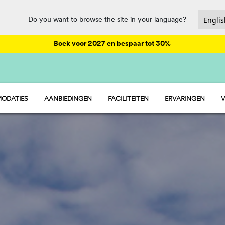
Do you want to browse the site in your language?
Boek voor 2027 en bespaar tot 30%
ODATIES
AANBIEDINGEN
FACILITEITEN
ERVARINGEN
V
- STACARAVAN
ANIMATIE
 - STANDPLAATSEN
CATERING EN MARKET
 - TENT
SPORT EN PLEZIER
 - KAMER
WATERPARK
PET FRIENDLY