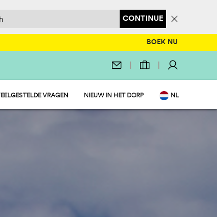
CONTINUE
BOEK NU
EELGESTELDE VRAGEN
NIEUW IN HET DORP
NL
EN
IT
DE
FR
PL